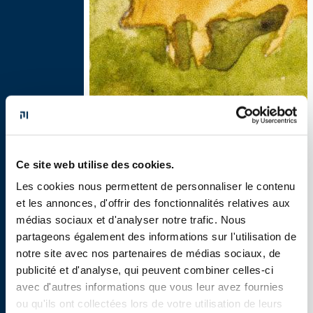
Ce site web utilise des cookies.
Thumbnail
Les cookies nous permettent de personnaliser le contenu
Nicolas Simko
et les annonces, d'offrir des fonctionnalités relatives aux
médias sociaux et d'analyser notre trafic. Nous
« N’est-il pas indispensable qu’un
partageons également des informations sur l'utilisation de
directeur d’école soit un organisateur, un
notre site avec nos partenaires de médias sociaux, de
gestionnaire, un animateur, un chef, un
publicité et d'analyse, qui peuvent combiner celles-ci
confident, un idéaliste ? »
avec d'autres informations que vous leur avez fournies
ou qu'ils ont collectées lors de votre utilisation de leurs