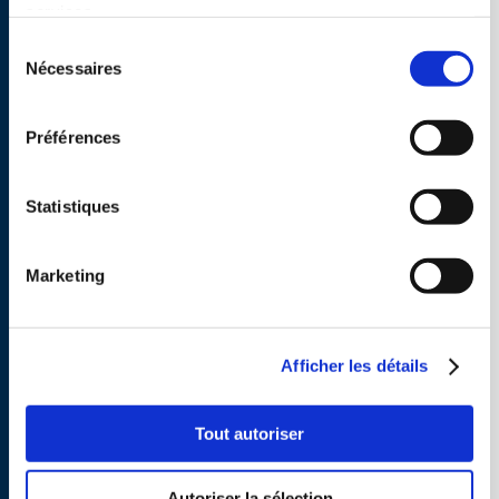
Mise en place dès 2001 par Alain Moser, la
services.
gouvernance de l’Ecole s’inscrit dans la
continuité de cet inventaire managérial énoncé
Sélection
par Henri Moser*. Et le dépasse. Si la direction
Nécessaires
du
s’attache à incarner la
mission
et les
principes
de
l’institution dont elle est la première garante, elle
consentement
tend également vers plus d’horizontalité.
Préférences
Attentive à guider,
encourager
,
écouter
et
considérer la vie des
collaboratrices et des
collaborateurs
sur le terrain, la direction générale
Statistiques
s’assure de déléguer certaines tâches qu’elle
affectionne, de travailler en bonne intelligence
avec les enseignant-e-s comme avec les équipes
administratives.
Marketing
« DIRIGER, C’EST ACCEPTER DE NE
Afficher les détails
PAS PLAIRE À TOUT LE MONDE. POUR
VEILLER À CE QUE L’INTÉRÊT GÉNÉRAL
PRIME, JE PRENDS LE RISQUE DE
Tout autoriser
DÉCISIONS PARFOIS IMPOPULAIRES. »
Alain Moser
Autoriser la sélection