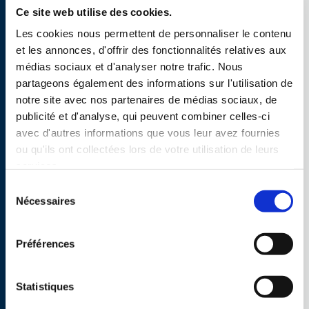
Ce site web utilise des cookies.
L’OC ART
Les cookies nous permettent de personnaliser le contenu
et les annonces, d'offrir des fonctionnalités relatives aux
Destinée à une douzaine d’élèves de M3
médias sociaux et d'analyser notre trafic. Nous
sélectionné-e-s pour leur goût de la matière et de
partageons également des informations sur l'utilisation de
l’expérimentation, leurs compétences techniques
mais aussi leur sens de l’organisation, leur
notre site avec nos partenaires de médias sociaux, de
autonomie, leur attrait pour l’échange et la
publicité et d'analyse, qui peuvent combiner celles-ci
discussion, l’Option complémentaire Art s’attache
à former des personnalités dans leur globalité. A
avec d'autres informations que vous leur avez fournies
travers la recherche de nouveaux repères,
ou qu'ils ont collectées lors de votre utilisation de leurs
l’exercice d’une pensée créative et analytique,
services.
l’objectif n’est pas tant de faire des élèves des
artistes accompli-e-s que de les accompagner
Sélection
dans l’inconnu, leur faire découvrir leurs limites
Nécessaires
pour mieux les repousser dans un climat de
du
confiance en soi défiée et renouvelée.
consentement
Préférences
ACTIVITÉS CENTRÉES
SUR LES ARTS
Statistiques
Thumbnail